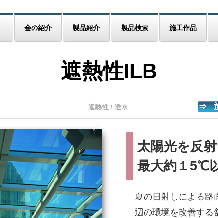
会の紹介
製品紹介
製品検索
施工作品
遮熱性ILB
⇒ 
遮熱性 / 透水
太陽光を反射
最大約１5℃
夏の日射しによる路
辺の環境を改善する