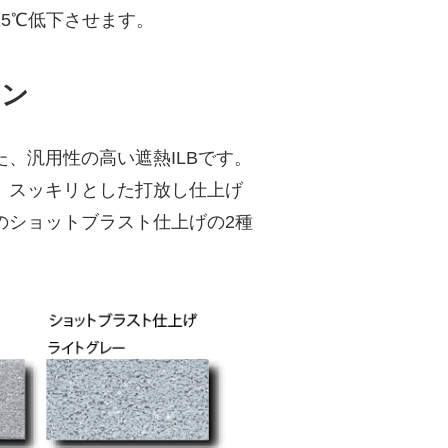
15℃低下させます。
ョン
、汎用性の高い遮熱ILBです。
、スッキリとした打放し仕上げ
のショットブラスト仕上げの2種